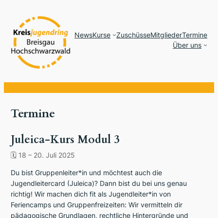
News
Kurse
Zuschüsse
Mitglieder
Termine
Über uns
Termine
Juleica-Kurs Modul 3
🗓
18
–
20. Juli 2025
Du bist Gruppenleiter*in und möchtest auch die
Jugendleitercard (Juleica)? Dann bist du bei uns genau
richtig! Wir machen dich fit als Jugendleiter*in von
Feriencamps und Gruppenfreizeiten: Wir vermitteln dir
pädagogische Grundlagen, rechtliche Hintergründe und