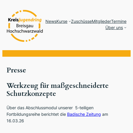
Zum
Inhalt
springen
News
Kurse
Zuschüsse
Mitglieder
Termine
Über uns
Presse
Werkzeug für maßgeschneiderte
Schutzkonzepte
Über das Abschlussmodul unserer 5-teiligen
Fortbildungsreihe berichtet die
Badische Zeitung
am
16.03.26