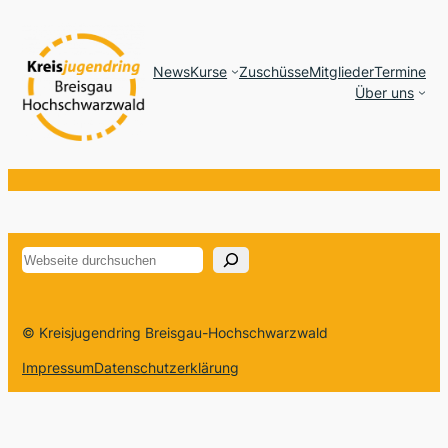
News
Kurse
Zuschüsse
Mitglieder
Termine
Über uns
Suchen
© Kreisjugendring Breisgau-Hochschwarzwald
Impressum
Datenschutzerklärung